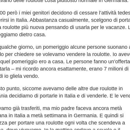
zavano delle roulotte cosa piuttosto normale in Germania.
00 però i miei genitori decidono di cessare l’attività tede
erirsi in Italia. Abbastanza casualmente, scelgono di porta
 la roulotte più nuova pensando di usarla per le vacanze. 
ggiamo dietro casa.
ualche giorno, un pomeriggio alcune persone suonano 
lo per chiedere se volevamo vendere la roulotte. Io ave
 quel pomeriggio ero a casa. Le persone fanno un’offerta
tarla – mi ricordo ancora esattamente, erano 7 milioni di l
i io gliela vendo.
to punto, siccome avevamo delle altre due roulotte in
ia decidiamo di portarle in Italia e di venderle. E le ve
vamo già trasferiti, ma mio padre faceva ancora metà
ana in Italia a metà settimana in Germania. E quindi si
zza per portare una roulotte ogni volta che scendeva a