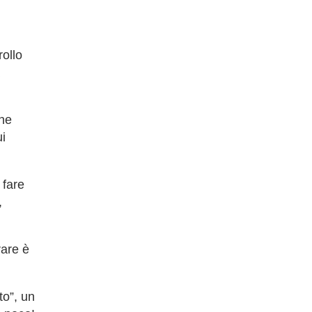
rollo
che
i
 fare
,
rare è
to”, un