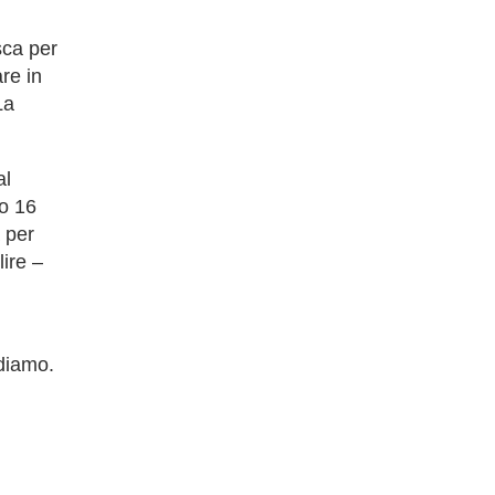
sca per
re in
La
al
vo 16
 per
ire –
ndiamo.