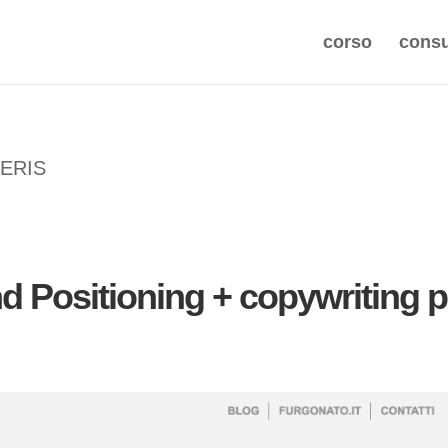
corso
consu
ERIS
nd Positioning + copywriting p