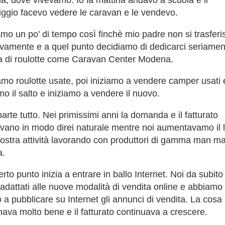
, dove vivevamo. Io la mattina andavo a scuola e il
ggio facevo vedere le caravan e le vendevo.
mo un po’ di tempo così finchè mio padre non si trasferi
tivamente e a quel punto decidiamo di dedicarci seriamen
a di roulotte come Caravan Center Modena.
mo roulotte usate, poi iniziamo a vendere camper usati 
mo il salto e iniziamo a vendere il nuovo.
arte tutto. Nei primissimi anni la domanda e il fatturato
vano in modo direi naturale mentre noi aumentavamo il l
nostra attività lavorando con produttori di gamma man m
a.
rto punto inizia a entrare in ballo Internet. Noi da subito 
adattati alle nuove modalità di vendita online e abbiamo
o a pubblicare su Internet gli annunci di vendita. La cosa
nava molto bene e il fatturato continuava a crescere.