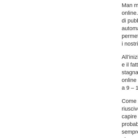
Man ma
online
di pubb
automa
permet
i nostr
All’in
e il f
stagna
online 
a 9 – 1
Come r
riusci
capire
probab
sempre 