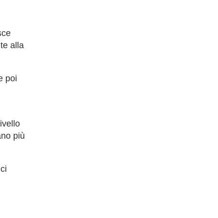
sce
te alla
e poi
ivello
ano più
ci