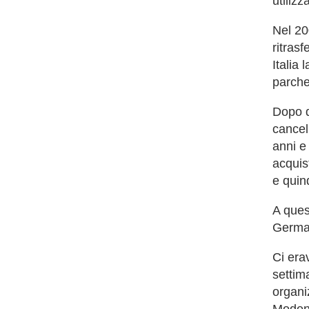
utiliz
Nel 20
ritrasf
Italia
parche
Dopo q
cancel
anni e
acquis
e quind
A ques
German
Ci era
settim
organi