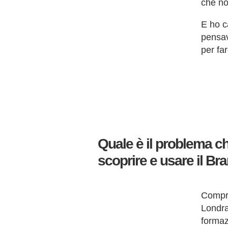
che no
E ho c
pensav
per far
Quale è il problema che
scoprire e usare il Br
Compra
Londra
formaz