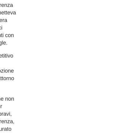
renza
metteva
iera
i
ti con
gle.
titivo
ozione
attorno
he non
r
ravi,
renza,
turato