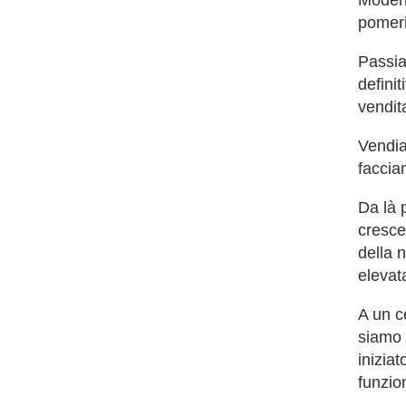
Modena
pomeri
Passia
defini
vendit
Vendia
faccia
Da là p
cresce
della 
elevat
A un ce
siamo 
iniziat
funzio