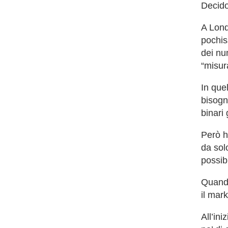
Decido
A Lond
pochis
dei nu
“misura
In que
bisogn
binari 
Però h
da sol
possibi
Quando
il mark
All’ini