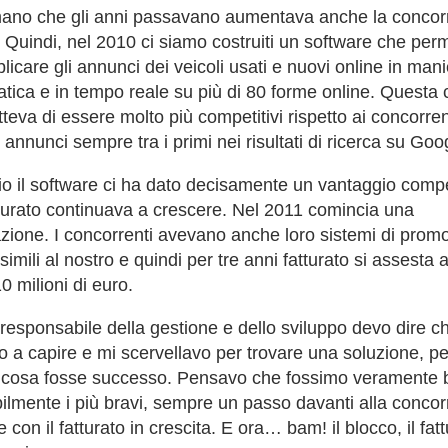
no che gli anni passavano aumentava anche la concor
. Quindi, nel 2010 ci siamo costruiti un software che per
licare gli annunci dei veicoli usati e nuovi online in man
tica e in tempo reale su più di 80 forme online. Questa c
teva di essere molto più competitivi rispetto ai concorren
i annunci sempre tra i primi nei risultati di ricerca su Goo
izio il software ci ha dato decisamente un vantaggio compe
atturato continuava a crescere. Nel 2011 comincia una
zione. I concorrenti avevano anche loro sistemi di prom
simili al nostro e quindi per tre anni fatturato si assesta 
0 milioni di euro.
esponsabile della gestione e dello sviluppo devo dire c
vo a capire e mi scervellavo per trovare una soluzione, pe
 cosa fosse successo. Pensavo che fossimo veramente b
ilmente i più bravi, sempre un passo davanti alla concor
con il fatturato in crescita. E ora… bam! il blocco, il fat